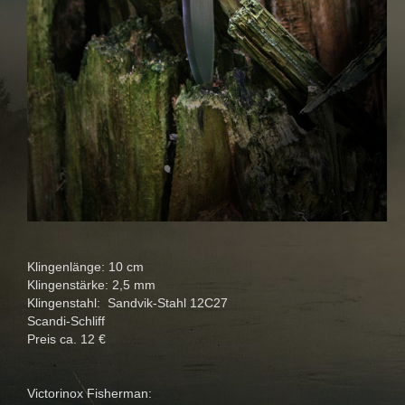
Klingenlänge: 10 cm
Klingenstärke: 2,5 mm
Klingenstahl: Sandvik-Stahl 12C27
Scandi-Schliff
Preis ca. 12 €
Victorinox Fisherman: