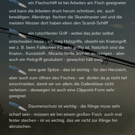
ein Flachschliff ist bei Arbeiten am Fisch geeigneter
und kann die Arbeiten drum herum schnitzen, etc. auch
bewältigen. Allerdings fischen die Skandinavier viel und die
meisten Messer dort haben eben den Scandi-Schliff
ein rutschfester Griff - wobei das jeder selbst
entscheiden muss - ich mag Holzgriffe, obwohl ein Kratongriff,
wie z. B. beim Fällkniven F1 sehr griffig ist. Natürlich sind die
Kraton-, Kunststoff-, Micarta-Griffe leichter zu reinigen - aber
auch ein Holzgriff gesäubert - gewachst hält ewig.
eine gute Spitze - das ist wichtig - für den Herzstich,
aber auch zum öffnen des Fisches - wir dürfen da ja nicht tief
einschneiden, damit wir vor allem die Gallenblase nicht
verletzen - deswegen ist auch eine Clippoint-Form sehr
geeignet.
Daumenschutz ist wichtig - die Klinge muss sehr
scharf sein - müssen wir bei einem großen Fisch auch mal
fester stechen - ist es wichtig, das wir nicht zur Klinge hin
abrutschen.