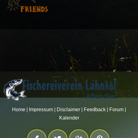
Home
|
Impressum
|
Disclaimer
|
Feedback
|
Forum
|
Kalender