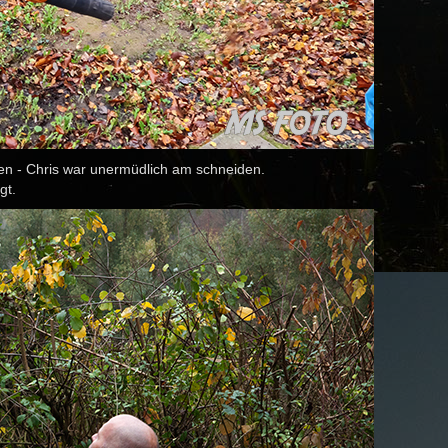
en - Chris war unermüdlich am schneiden.
gt.