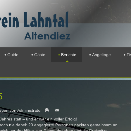
Guide
Gäste
Berichte
Angeltage
Fi
5
eben von Administrator
hres statt – und er war ein voller Erfolg!
n noch nie dabei: 20 engagierte Personen packten gemeinsam an.
reich vor der Hütte, der Rasen daneben und die Dreispitze